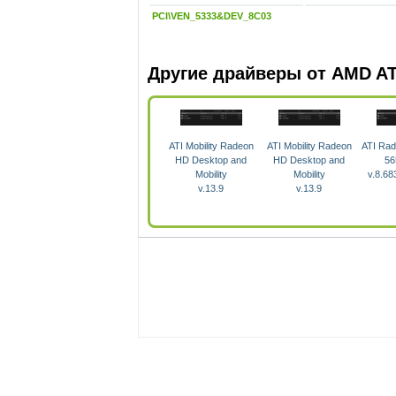
PCI\VEN_5333&DEV_8C03
Другие драйверы от AMD AT
ATI Mobility Radeon
ATI Mobility Radeon
ATI Ra
HD Desktop and
HD Desktop and
56
Mobility
Mobility
v.8.68
v.13.9
v.13.9