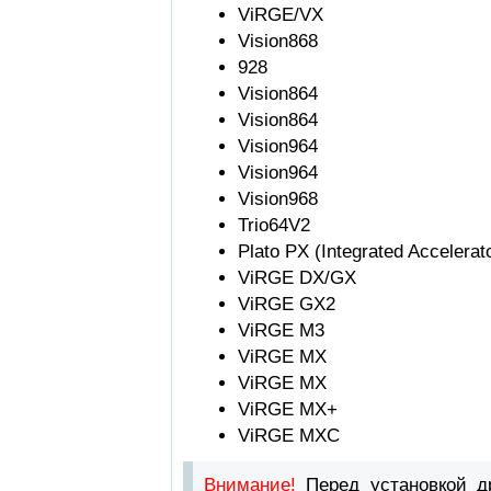
ViRGE/VX
Vision868
928
Vision864
Vision864
Vision964
Vision964
Vision968
Trio64V2
Plato PX (Integrated Accelerat
ViRGE DX/GX
ViRGE GX2
ViRGE M3
ViRGE MX
ViRGE MX
ViRGE MX+
ViRGE MXC
Внимание!
Перед установкой 