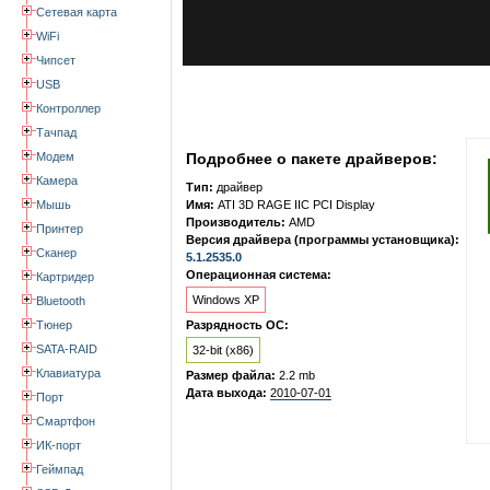
Сетевая карта
WiFi
Чипсет
USB
Контроллер
Тачпад
Модем
Подробнее о пакете драйверов:
Камера
Тип:
драйвер
Мышь
Имя:
ATI 3D RAGE IIC PCI Display
Производитель:
AMD
Принтер
Версия драйвера (программы установщика):
Сканер
5.1.2535.0
Операционная система:
Картридер
Windows XP
Bluetooth
Тюнер
Разрядность ОС:
SATA-RAID
32-bit (x86)
Клавиатура
Размер файла:
2.2 mb
Дата выхода:
2010-07-01
Порт
Смартфон
ИК-порт
Геймпад