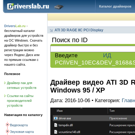
Каталог драйверов
Drivers
Lab.ru
-
ATI 3D RAGE IIC PCI Display
бесплатный каталог
драйверов для устройств
Поиск по ID
на ОС Windows. Скачать
драйвер быстро и без
регистрации можно
Введите
ИД обо
через Яндекс.Диск или
по прямым ссылкам с
PCI\VEN_10EC&DEV_8168&
нашего сайта.
Полезное
Драйвер видео ATI 3D RA
Драйвер пак для
сетевых устройств
Windows 95 / XP
Ссылки на сайты
Дата: 2016-10-06 • Категория:
Глав
производителей
устройств
Навигация по каталогу
Видеокарта
Звуковая карта