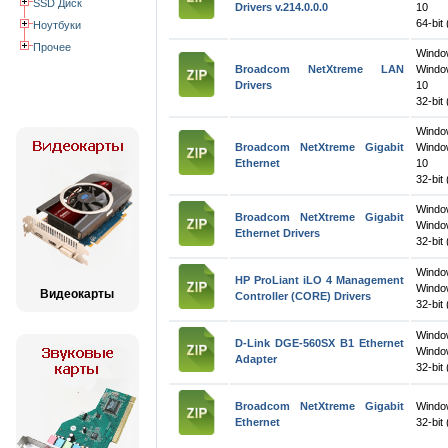
SSD Диск
Drivers v.214.0.0.0
10
64-bit
Ноутбуки
Прочее
Wind
Broadcom NetXtreme LAN
Windo
Drivers
10
32-bit 
Wind
Broadcom NetXtreme Gigabit
Windo
Ethernet
10
32-bit 
Wind
Broadcom NetXtreme Gigabit
Windo
Ethernet Drivers
32-bit 
Wind
HP ProLiant iLO 4 Management
Windo
Видеокарты
Controller (CORE) Drivers
32-bit 
Wind
D-Link DGE-560SX B1 Ethernet
Windo
Adapter
32-bit 
Broadcom NetXtreme Gigabit
Windo
Ethernet
32-bit 