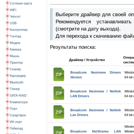
Сетевая карта
WiFi
Выберите драйвер для своей оп
Чипсет
Рекомендуется устанавлива
USB
(смотрите на дату выхода).
Контроллер
Для перехода к скачиванию фай
Тачпад
Модем
Результаты поиска:
Камера
Мышь
Опера
Драйвер / Устройство
систе
Принтер
Сканер
Broadcom Nextreme Drivers
Windo
Картридер
Version
64-bit
Bluetooth
Тюнер
Broadcom Nextreme / Netlink
Windo
SATA-RAID
LAN Drivers
64-bit
Клавиатура
Порт
Broadcom Nextreme / Netlink
Windo
Lan Drivers
64-bit
Смартфон
ИК-порт
Wind
Геймпад
Broadcom NetXtreme LAN
Windo