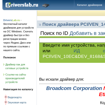
Каталог драйверов
Drivers
Lab.ru
-
Поиск драйвера PCI/VEN_
бесплатный каталог
драйверов для устройств
на ОС Windows. Скачать
Поиск по ID
Добавить в за
драйвер быстро и без
регистрации можно
через Яндекс.Диск или
Введите имя устройства, на
по прямым ссылкам с
или
ИД обор
нашего сайта.
PCI\VEN_10EC&DEV_8168&
Полезное
Драйвер пак для
сетевых устройств
Ссылки на сайты
производителей
Вы искали драйвер для:
устройств
Broadcom Corporation
Навигация по каталогу
Et
Видеокарта
Ко
Звуковая карта