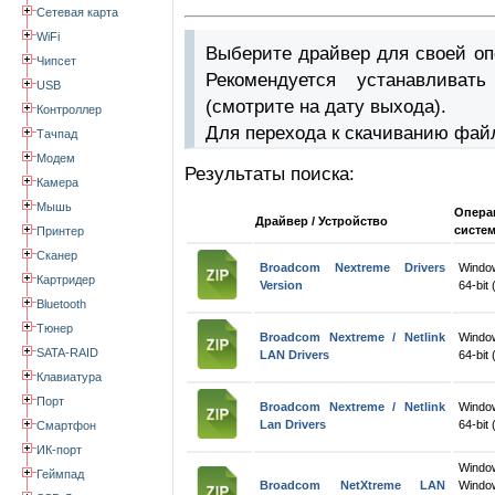
Сетевая карта
WiFi
Выберите драйвер для своей оп
Чипсет
Рекомендуется устанавлива
USB
(смотрите на дату выхода).
Контроллер
Для перехода к скачиванию фай
Тачпад
Модем
Результаты поиска:
Камера
Мышь
Опера
Драйвер / Устройство
систе
Принтер
Сканер
Broadcom Nextreme Drivers
Windo
Картридер
Version
64-bit 
Bluetooth
Тюнер
Broadcom Nextreme / Netlink
Windo
SATA-RAID
LAN Drivers
64-bit 
Клавиатура
Порт
Broadcom Nextreme / Netlink
Windo
Lan Drivers
64-bit 
Смартфон
ИК-порт
Wind
Геймпад
Broadcom NetXtreme LAN
Windo