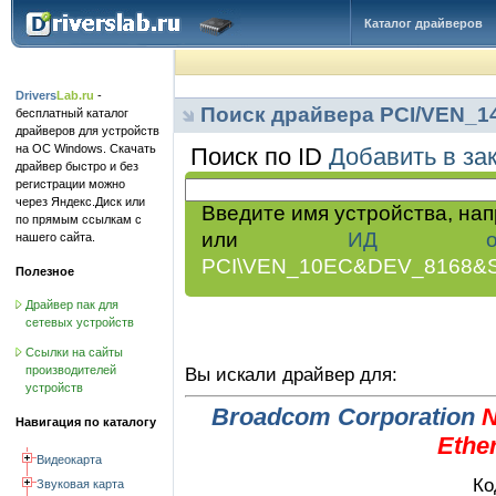
Каталог драйверов
Drivers
Lab.ru
-
Поиск драйвера PCI/VEN_
бесплатный каталог
драйверов для устройств
на ОС Windows. Скачать
Поиск по ID
Добавить в за
драйвер быстро и без
регистрации можно
через Яндекс.Диск или
Введите имя устройства, на
по прямым ссылкам с
или
ИД обор
нашего сайта.
PCI\VEN_10EC&DEV_8168&
Полезное
Драйвер пак для
сетевых устройств
Ссылки на сайты
производителей
Вы искали драйвер для:
устройств
Broadcom Corporation
N
Навигация по каталогу
Ethe
Видеокарта
Ко
Звуковая карта