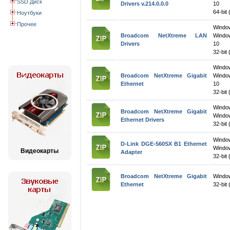
SSD Диск
Drivers v.214.0.0.0
10
64-bit 
Ноутбуки
Прочее
Wind
Broadcom NetXtreme LAN
Windo
Drivers
10
32-bit 
Wind
Broadcom NetXtreme Gigabit
Windo
Ethernet
10
32-bit 
Wind
Broadcom NetXtreme Gigabit
Window
Ethernet Drivers
32-bit 
Windo
D-Link DGE-560SX B1 Ethernet
Windo
Видеокарты
Adapter
32-bit 
Broadcom NetXtreme Gigabit
Windo
Ethernet
32-bit 