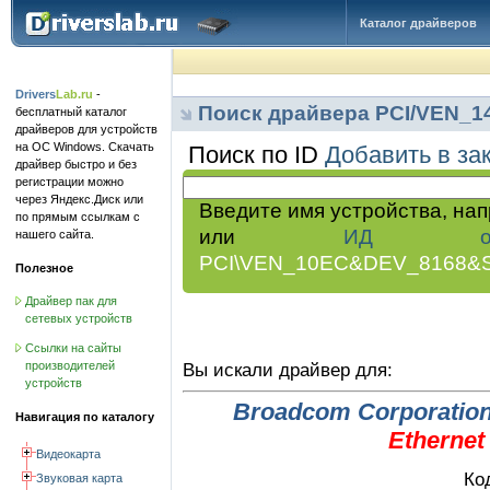
Каталог драйверов
Drivers
Lab.ru
-
Поиск драйвера PCI/VEN_
бесплатный каталог
драйверов для устройств
на ОС Windows. Скачать
Поиск по ID
Добавить в за
драйвер быстро и без
регистрации можно
через Яндекс.Диск или
Введите имя устройства, на
по прямым ссылкам с
или
ИД обор
нашего сайта.
PCI\VEN_10EC&DEV_8168&
Полезное
Драйвер пак для
сетевых устройств
Ссылки на сайты
производителей
Вы искали драйвер для:
устройств
Broadcom Corporatio
Навигация по каталогу
Ethernet
Видеокарта
Ко
Звуковая карта