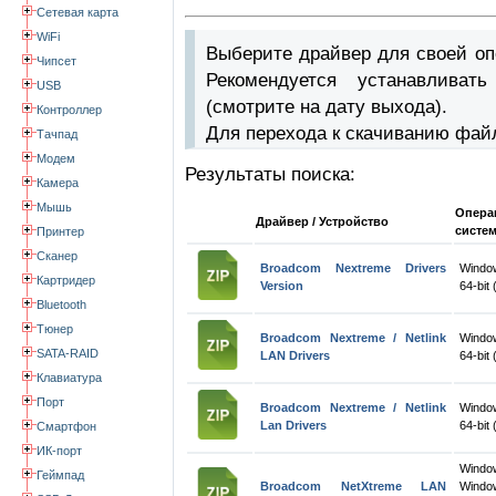
Сетевая карта
WiFi
Выберите драйвер для своей оп
Чипсет
Рекомендуется устанавлива
USB
(смотрите на дату выхода).
Контроллер
Для перехода к скачиванию фай
Тачпад
Модем
Результаты поиска:
Камера
Мышь
Опера
Драйвер / Устройство
систе
Принтер
Сканер
Broadcom Nextreme Drivers
Windo
Картридер
Version
64-bit 
Bluetooth
Тюнер
Broadcom Nextreme / Netlink
Windo
SATA-RAID
LAN Drivers
64-bit 
Клавиатура
Порт
Broadcom Nextreme / Netlink
Windo
Lan Drivers
64-bit 
Смартфон
ИК-порт
Wind
Геймпад
Broadcom NetXtreme LAN
Windo