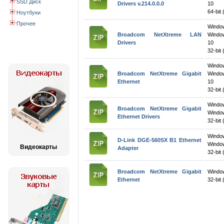
SSD Диск
Drivers v.214.0.0.0
10
64-bit 
Ноутбуки
Прочее
Wind
Broadcom NetXtreme LAN
Windo
Drivers
10
32-bit 
Wind
Broadcom NetXtreme Gigabit
Windo
Ethernet
10
32-bit 
Wind
Broadcom NetXtreme Gigabit
Window
Ethernet Drivers
32-bit 
Windo
D-Link DGE-560SX B1 Ethernet
Windo
Видеокарты
Adapter
32-bit 
Broadcom NetXtreme Gigabit
Windo
Ethernet
32-bit 