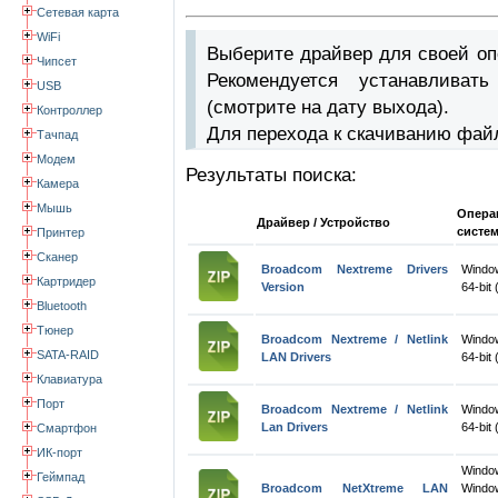
Сетевая карта
WiFi
Выберите драйвер для своей оп
Чипсет
Рекомендуется устанавлива
USB
(смотрите на дату выхода).
Контроллер
Для перехода к скачиванию фай
Тачпад
Модем
Результаты поиска:
Камера
Мышь
Опера
Драйвер / Устройство
систе
Принтер
Сканер
Broadcom Nextreme Drivers
Windo
Картридер
Version
64-bit 
Bluetooth
Тюнер
Broadcom Nextreme / Netlink
Windo
SATA-RAID
LAN Drivers
64-bit 
Клавиатура
Порт
Broadcom Nextreme / Netlink
Windo
Lan Drivers
64-bit 
Смартфон
ИК-порт
Wind
Геймпад
Broadcom NetXtreme LAN
Windo