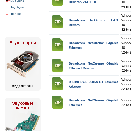
SSD Диск
Drivers v.214.0.0.0
10
64-bit 
Ноутбуки
Прочее
Wind
Broadcom NetXtreme LAN
Windo
Drivers
10
32-bit 
Wind
Broadcom NetXtreme Gigabit
Windo
Ethernet
10
32-bit 
Wind
Broadcom NetXtreme Gigabit
Window
Ethernet Drivers
32-bit 
Windo
D-Link DGE-560SX B1 Ethernet
Windo
Видеокарты
Adapter
32-bit 
Broadcom NetXtreme Gigabit
Windo
Ethernet
32-bit 