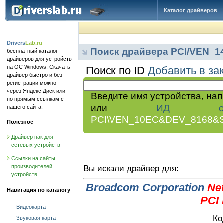
Каталог драйверов
Drivers
Lab.ru
-
Поиск драйвера PCI/VEN_
бесплатный каталог
драйверов для устройств
на ОС Windows. Скачать
Поиск по ID
Добавить в за
драйвер быстро и без
регистрации можно
через Яндекс.Диск или
Введите имя устройства, на
по прямым ссылкам с
или
ИД обор
нашего сайта.
PCI\VEN_10EC&DEV_8168&
Полезное
Драйвер пак для
сетевых устройств
Ссылки на сайты
производителей
Вы искали драйвер для:
устройств
Broadcom Corporation
Ne
Навигация по каталогу
PCI
Видеокарта
Ко
Звуковая карта