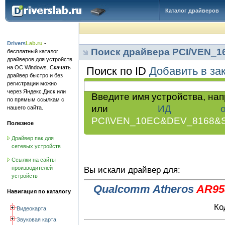
Каталог драйверов
Drivers
Lab.ru
-
Поиск драйвера PCI/VEN_
бесплатный каталог
драйверов для устройств
на ОС Windows. Скачать
Поиск по ID
Добавить в за
драйвер быстро и без
регистрации можно
через Яндекс.Диск или
Введите имя устройства, на
по прямым ссылкам с
или
ИД обор
нашего сайта.
PCI\VEN_10EC&DEV_8168&
Полезное
Драйвер пак для
сетевых устройств
Ссылки на сайты
производителей
Вы искали драйвер для:
устройств
Qualcomm Atheros
AR95
Навигация по каталогу
Ко
Видеокарта
Звуковая карта