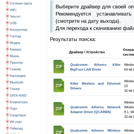
Сетевая карта
Выберите драйвер для своей оп
WiFi
Рекомендуется устанавлива
Чипсет
(смотрите на дату выхода).
USB
Для перехода к скачиванию фай
Контроллер
Тачпад
Результаты поиска:
Модем
Камера
Опера
Драйвер / Устройство
систе
Мышь
Принтер
Qualcomm Atheros Killer
Windo
Сканер
BigFoot LAN Driver
64-bit 
Картридер
Windo
Bluetooth
Killer Wireless and Ethernet
10
Drivers
Тюнер
32-bit 
SATA-RAID
Клавиатура
Windo
Qualcomm Atheros Network
Windo
Порт
Adapter Driver (QCA9565)
8.1, W
Смартфон
32-bit 
ИК-порт
Геймпад
Qualcomm Atheros Wireless
Windo